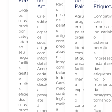
Personalizadas
de
de
de
Registe
Artigos
Paletes
Etiquet
o
Organize
peso
os
Crie,
Agrupe
Compatív
de
seus
edite
artigos
com
paletes
produtos
e
em
impressor
e
por
organize
paletes
industriais
artigos
categorias
os
organizadas
o
com
adaptadas
seus
e
sistema
precisão
ao
artigos
identificadas
permite
através
seu
com
com
a
da
negócio,
informação
etiquetas
impressã
integração
facilitando
detalhada.
únicas,
instantân
com
a
Acompanhe
facilitando
das
balanças
gestão
cada
o
etiquetas
industriais.
e
produto
manuseamento,
no
Garanta
melhorando
desde
a
moment
maior
a
a
expedição
da
controlo
eficiência
pesagem
e
pesagem,
logístico,
dos
até
o
tornando
melhore
seus
à
controlo
o
a
processos
expedição,
de
fluxo